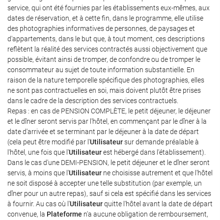
service, qui ont été fournies par les établissements eux-mêmes, aux
dates de réservation, et à cette fin, dans le programme, elle utilise
des photographies informatives de personnes, de paysages et
d'appartements, dans le but que, à tout moment, ces descriptions
reflètent la réalité des services contractés aussi objectivement que
possible, évitant ainsi de tromper, de confondre ou de tromper le
consommateur au sujet de toute information substantielle. En
raison de la nature temporelle spécifique des photographies, elles
ne sont pas contractuelles en soi, mais doivent plutôt être prises
dans le cadre de la description des services contractuels.
Repas : en cas de PENSION COMPLÈTE, le petit déjeuner, le déjeuner
et le dîner seront servis par l'hôtel, en commençant par le dîner à la
date d'arrivée et se terminant par le déjeuner à la date de départ
(cela peut être modifié par l'
Utilisateur
sur demande préalable à
l'hôtel, une fois que l'
Utilisateur
est hébergé dans l'établissement).
Dans le cas d'une DEMI-PENSION, le petit déjeuner et le dîner seront
servis, à moins que l'
Utilisateur
ne choisisse autrement et que l'hôtel
ne soit disposé à accepter une telle substitution (par exemple, un
dîner pour un autre repas), sauf si cela est spécifié dans les services
à fournir. Au cas où l'
Utilisateur
quitte l'hôtel avant la date de départ
convenue, la
Plateforme
n'a aucune obligation de remboursement,