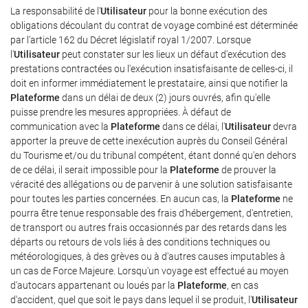
La responsabilité de l'
Utilisateur
pour la bonne exécution des
obligations découlant du contrat de voyage combiné est déterminée
par l'article 162 du Décret législatif royal 1/2007. Lorsque
l'
Utilisateur
peut constater sur les lieux un défaut d'exécution des
prestations contractées ou l'exécution insatisfaisante de celles-ci, il
doit en informer immédiatement le prestataire, ainsi que notifier la
Plateforme
dans un délai de deux (2) jours ouvrés, afin qu'elle
puisse prendre les mesures appropriées. À défaut de
communication avec la
Plateforme
dans ce délai, l'
Utilisateur
devra
apporter la preuve de cette inexécution auprès du Conseil Général
du Tourisme et/ou du tribunal compétent, étant donné qu'en dehors
de ce délai, il serait impossible pour la
Plateforme
de prouver la
véracité des allégations ou de parvenir à une solution satisfaisante
pour toutes les parties concernées. En aucun cas, la
Plateforme
ne
pourra être tenue responsable des frais d'hébergement, d'entretien,
de transport ou autres frais occasionnés par des retards dans les
départs ou retours de vols liés à des conditions techniques ou
météorologiques, à des grèves ou à d'autres causes imputables à
un cas de Force Majeure. Lorsqu'un voyage est effectué au moyen
d'autocars appartenant ou loués par la
Plateforme
, en cas
d'accident, quel que soit le pays dans lequel il se produit, l'
Utilisateur