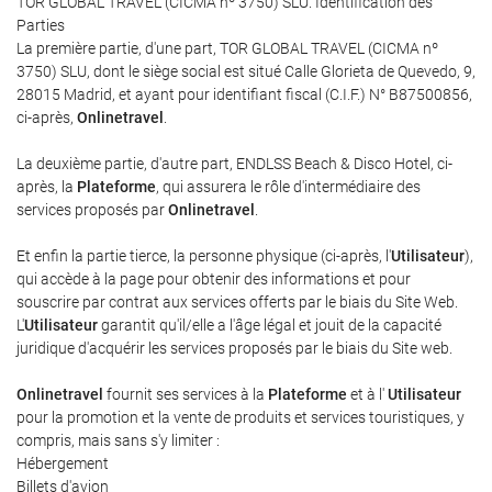
TOR GLOBAL TRAVEL (CICMA nº 3750) SLU. Identification des
Parties
La première partie, d'une part, TOR GLOBAL TRAVEL (CICMA nº
3750) SLU, dont le siège social est situé Calle Glorieta de Quevedo, 9,
28015 Madrid, et ayant pour identifiant fiscal (C.I.F.) N° B87500856,
ci-après,
Onlinetravel
.
La deuxième partie, d'autre part, ENDLSS Beach & Disco Hotel, ci-
après, la
Plateforme
, qui assurera le rôle d'intermédiaire des
services proposés par
Onlinetravel
.
Et enfin la partie tierce, la personne physique (ci-après, l'
Utilisateur
),
qui accède à la page pour obtenir des informations et pour
souscrire par contrat aux services offerts par le biais du Site Web.
L'
Utilisateur
garantit qu'il/elle a l'âge légal et jouit de la capacité
juridique d'acquérir les services proposés par le biais du Site web.
Onlinetravel
fournit ses services à la
Plateforme
et à l'
Utilisateur
pour la promotion et la vente de produits et services touristiques, y
compris, mais sans s'y limiter :
Hébergement
Billets d'avion