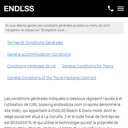
Si vous désirez garder ces conditions générales,accédez au menu de votre
navigateur et cliquez sur "Enregistrer sous..."
Termes et Conditions Générales
General accommodation Conditions
Conditions générales de vol:
General Conditions for Trains
General Conditions of the Travel Package Contract
Les conditions générales indiquées ci-dessous régissent l'accès à et
l'utilisation de l'URL booking.endlssibiza.com (ci-après dénommé le
site Web), qui appartient à ENDLSS Beach & Disco Hotel, dont le
siège social est situé à La Coruña, 2 et le code fiscal de l'entreprise
est B03450376, et qui utilise la technologie qui est la propriété de