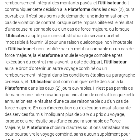
remboursement intégral des montants payés, et l'
Utilisateur
doit
communiquer cette décision à la
Plateforme
dans les deux (2) jours
ouvrables. Il n'est pas permis de demander une indemnisation en
cas de violation de contrat lorsque cette impossibilité est le résultat
d'une cause raisonnable ou d'un cas de force majeure, ou lorsque
l'
Utilisateur
a opté pour une substitution du service qui était
impossible à fournir. Si pour une raison quelconque, non imputable
à l'
Utilisateur
et non justifiée par un motif raisonnable ou un cas de
force majeure, la
Plateforme
annule le voyage combiné après
l'exécution du contrat mais avant la date de départ, l'
Utilisateur
aura le droit d'obtenir un autre voyage combiné ou un
remboursement intégral dans les conditions établies au paragraphe
ci-dessus, et l'
Utilisateur
doit communiquer cette décision à la
Plateforme
dans les deux (2) jours ouvrables. Il n'est pas permis de
demander une indemnisation pour violation de contrat lorsque cette
annulation est le résultat d'une cause raisonnable ou d'un cas de
force majeure. En cas d'inexécution ou d'exécution insatisfaisante
des services fournis impliquant plus de 50 % du prix du voyage,
lorsque cela ne résulte pas d'une cause raisonnable de Force
Majeure, la
Plateforme
choisira d'autres solutions satisfaisantes
pour poursuivre le voyage combiné, sans aucun supplément pour