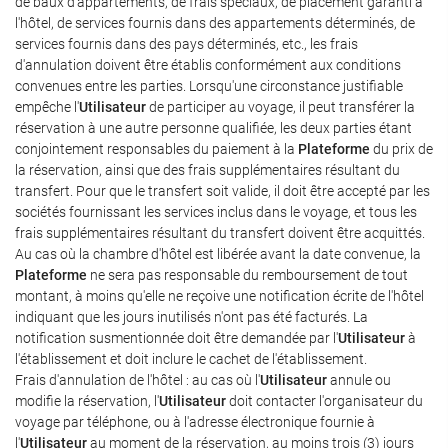
de baux d'appartements, de frais spéciaux, de placement garanti à
l'hôtel, de services fournis dans des appartements déterminés, de
services fournis dans des pays déterminés, etc., les frais
d'annulation doivent être établis conformément aux conditions
convenues entre les parties. Lorsqu'une circonstance justifiable
empêche l'
Utilisateur
de participer au voyage, il peut transférer la
réservation à une autre personne qualifiée, les deux parties étant
conjointement responsables du paiement à la
Plateforme
du prix de
la réservation, ainsi que des frais supplémentaires résultant du
transfert. Pour que le transfert soit valide, il doit être accepté par les
sociétés fournissant les services inclus dans le voyage, et tous les
frais supplémentaires résultant du transfert doivent être acquittés.
Au cas où la chambre d'hôtel est libérée avant la date convenue, la
Plateforme
ne sera pas responsable du remboursement de tout
montant, à moins qu'elle ne reçoive une notification écrite de l'hôtel
indiquant que les jours inutilisés n'ont pas été facturés. La
notification susmentionnée doit être demandée par l'
Utilisateur
à
l'établissement et doit inclure le cachet de l'établissement.
Frais d'annulation de l'hôtel : au cas où l'
Utilisateur
annule ou
modifie la réservation, l'
Utilisateur
doit contacter l'organisateur du
voyage par téléphone, ou à l'adresse électronique fournie à
l'
Utilisateur
au moment de la réservation, au moins trois (3) jours