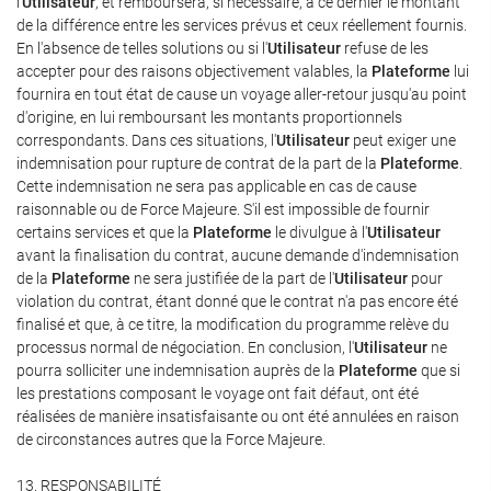
l'
Utilisateur
, et remboursera, si nécessaire, à ce dernier le montant
de la différence entre les services prévus et ceux réellement fournis.
En l'absence de telles solutions ou si l'
Utilisateur
refuse de les
accepter pour des raisons objectivement valables, la
Plateforme
lui
fournira en tout état de cause un voyage aller-retour jusqu'au point
d'origine, en lui remboursant les montants proportionnels
correspondants. Dans ces situations, l'
Utilisateur
peut exiger une
indemnisation pour rupture de contrat de la part de la
Plateforme
.
Cette indemnisation ne sera pas applicable en cas de cause
raisonnable ou de Force Majeure. S'il est impossible de fournir
certains services et que la
Plateforme
le divulgue à l'
Utilisateur
avant la finalisation du contrat, aucune demande d'indemnisation
de la
Plateforme
ne sera justifiée de la part de l'
Utilisateur
pour
violation du contrat, étant donné que le contrat n'a pas encore été
finalisé et que, à ce titre, la modification du programme relève du
processus normal de négociation. En conclusion, l'
Utilisateur
ne
pourra solliciter une indemnisation auprès de la
Plateforme
que si
les prestations composant le voyage ont fait défaut, ont été
réalisées de manière insatisfaisante ou ont été annulées en raison
de circonstances autres que la Force Majeure.
13. RESPONSABILITÉ