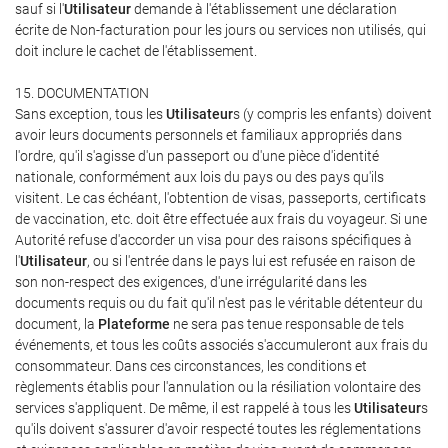
sauf si l'
Utilisateur
demande à l'établissement une déclaration
écrite de Non-facturation pour les jours ou services non utilisés, qui
doit inclure le cachet de l'établissement.
15. DOCUMENTATION
Sans exception, tous les
Utilisateur
s (y compris les enfants) doivent
avoir leurs documents personnels et familiaux appropriés dans
l'ordre, qu'il s'agisse d'un passeport ou d'une pièce d'identité
nationale, conformément aux lois du pays ou des pays qu'ils
visitent. Le cas échéant, l'obtention de visas, passeports, certificats
de vaccination, etc. doit être effectuée aux frais du voyageur. Si une
Autorité refuse d'accorder un visa pour des raisons spécifiques à
l'
Utilisateur
, ou si l'entrée dans le pays lui est refusée en raison de
son non-respect des exigences, d'une irrégularité dans les
documents requis ou du fait qu'il n'est pas le véritable détenteur du
document, la
Plateforme
ne sera pas tenue responsable de tels
événements, et tous les coûts associés s'accumuleront aux frais du
consommateur. Dans ces circonstances, les conditions et
règlements établis pour l'annulation ou la résiliation volontaire des
services s'appliquent. De même, il est rappelé à tous les
Utilisateur
s
qu'ils doivent s'assurer d'avoir respecté toutes les réglementations