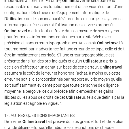
imputables au premier. En outre,
Onlinetravel
ne sera pas tenu
responsable du mauvais fonctionnement du service résultant d'une
configuration défectueuse de l'équipement informatique de
l'
Utilisateur
ou de son incapacité à prendre en charge les systèmes
informatiques nécessaires à l'utilisation des services proposés.
Onlinetravel
mettra tout en ?uvre dans la mesure de ses moyens
pour fournir les informations contenues sur le site Web avec
précision et sans erreurs typographiques. Au cas où
Onlinetravel
à
tout moment par inadvertance fait une erreur de ce type, celle-ci doit
être immédiatement corrigée. S'il une erreur typographique est
présente dans l'un des prix indiqués et qu'un
Utilisateur
a pris la
décision d'effectuer un achat sur base de cette erreur,
Onlinetravel
assumera le coût de l'erreur et honorera l'achat, à moins que cette
erreur ne soit si disproportionnée par rapport au prix moyen qu'elle
soit suffisamment évidente pour que toute personne de diligence
moyenne la perçoive, ce qui précède afin d'empêcher les gains
illicites ou les abus de droits de cet
Utilisateur
, tels que définis par la
législation espagnole en vigueur.
14. AUTRES QUESTIONS IMPORTANTES
De même,
Onlinetravel
fait preuve du plus grand effort et de la plus
grande diligence lorsqu'elle indique les descriptions de chaque